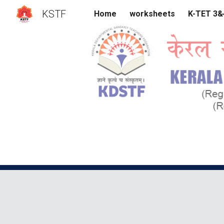
KSTF
Home
worksheets
K-TET 3
Sk