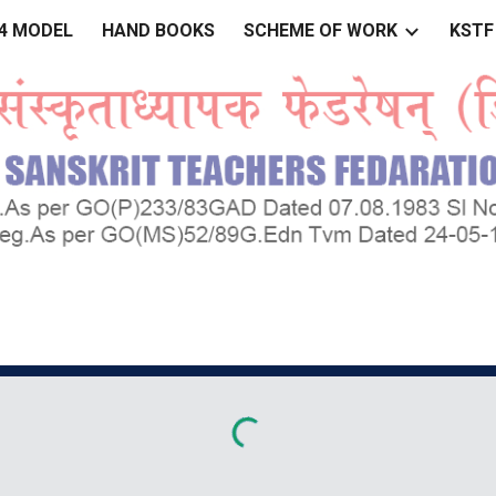
&4 MODEL
HAND BOOKS
SCHEME OF WORK
KSTF
ip to main content
Skip to navigat