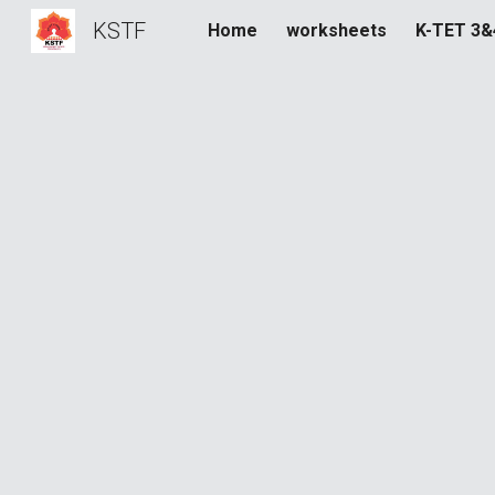
KSTF
Home
worksheets
K-TET 3
Sk