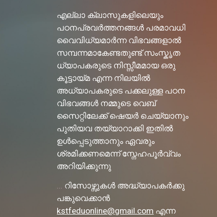
എല്ലാ ക്ലാസുകളിലെയും
പഠനപ്രവർത്തനങ്ങൾ പരമാവധി
വൈവിധ്യമാർന്ന വിഭവങ്ങളാൽ
സമ്പന്നമാകേണ്ടതുണ്ട്.സംസ്കൃത
ധ്യാപകരുടെ നിസ്സീമമായ ഒരു
കൂട്ടായ്മ എന്ന നിലയിൽ
അധ്യാപകരുടെ പക്കലുള്ള പഠന
വിഭവങ്ങൾ നമ്മുടെ വെബ്
സൈറ്റിലേക്ക് ഷെയർ ചെയ്യാനും
പുതിയവ തയ്യാറാക്കി ഇതിൽ
ഉൾപ്പെടുത്താനും ഏവരും
ശ്രമിക്കണമെന്ന് സ്നേഹപൂർവ്വം
അറിയിക്കുന്നു
... റിസോഴ്സുകൾ അദ്ധ്യാപകർക്കു
പങ്കുവെക്കാൻ
kstfeduonline@gmail.com
എന്ന