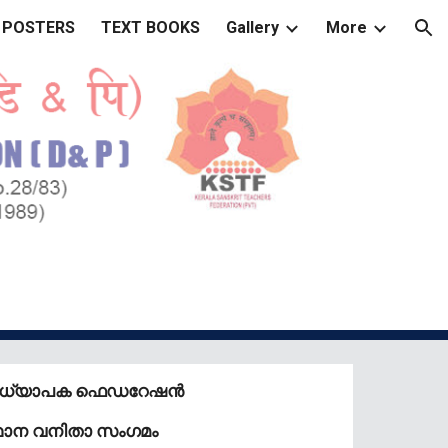
 POSTERS
TEXT BOOKS
Gallery
More
ion
താധ്യാപക ഫെഡറേഷൻ
ഥാന വനിതാ സംഗമം