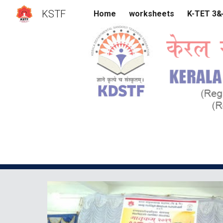
KSTF
Home
worksheets
K-TET 3
Sk