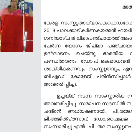
മാത
കേരള സംസ്കൃതാധ്യാപകഫെഡറേഷന
2019 പാലക്കാട് കർണകയമ്മൻ ഹയർ സെ
ശനിയാഴ്ച ജില്ലാപഞ്ചായത്ത് അംഗം
ചേർന്ന യോഗം ജില്ലാ പഞ്ചായത്
ഉദ്ഘാടനം ചെയ്തു. ഭാരതീയ വ
പണ്ഡിതരത്നം ഡോ.പി.കെ.മാധവൻ 
ശാക്തീകരണവും സംസ്കൃതവും; എന
ബി.എഡ് കോളേജ് പ്രിൻസിപ്പ
അവതരിപ്പിച്ചു.
ഉച്ചയ്ക് നടന്ന സാംസ്കാരിക 
അവതരിപ്പിച്ചു സമാപന സദസിൽ സ
ചന്ദ്രൻ അധ്യക്ഷനായി. പി.
ജി.അജിത്പ്രസാദ്, ഡോ.ഷൈലജ
സംസാരിച്ചു.എൽ പി തലസംസ്കൃതപഠനം