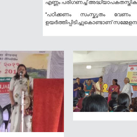
എണ്ണം പരിഗണച്ച് അദ്ധ്യാപകതസ്തിക 
"പഠിക്കണം സംസ്കൃതം വേണം 
ഉയർത്തിപ്പിടിച്ചുകൊണ്ടാണ് സമ്മേളന