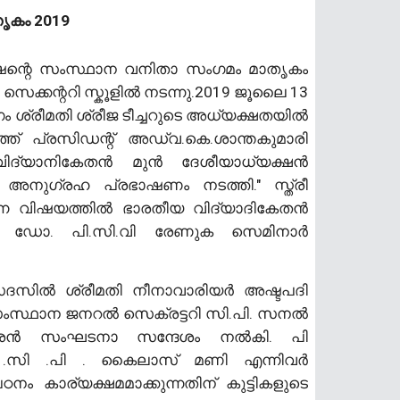
ൃകം 2019
്റെ സംസ്ഥാന വനിതാ സംഗമം മാതൃകം
ക്കന്ററി സ്കൂളിൽ നടന്നു.2019 ജൂലൈ 13
 ശ്രീമതി ശ്രീജ ടീച്ചറുടെ അധ്യക്ഷതയിൽ
ത് പ്രസിഡന്റ് അഡ്വ.കെ.ശാന്തകുമാരി
ിദ്യാനികേതൻ മുൻ ദേശീയാധ്യക്ഷൻ
അനുഗ്രഹ പ്രഭാഷണം നടത്തി." സ്ത്രീ
്ന വിഷയത്തിൽ ഭാരതീയ വിദ്യാദികേതൻ
ാൾ ഡോ. പി.സി.വി രേണുക സെമിനാർ
സദസിൽ ശ്രീമതി നീനാവാരിയർ അഷ്ടപദി
ംസ്ഥാന ജനറൽ സെക്രട്ടറി സി.പി. സനൽ
രമേശൻ സംഘടനാ സന്ദേശം നൽകി. പി
 .സി .പി . കൈലാസ് മണി എന്നിവർ
 കാര്യക്ഷമമാക്കുന്നതിന് കുട്ടികളുടെ